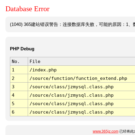
Database Error
(1040) 365建站错误警告：连接数据库失败，可能的原因：1、数
PHP Debug
No.
File
1
/index.php
2
/source/function/function_extend.php
3
/source/class/jzmysql.class.php
4
/source/class/jzmysql.class.php
5
/source/class/jzmysql.class.php
6
/source/class/jzmysql.class.php
www.365jz.com
已经将此