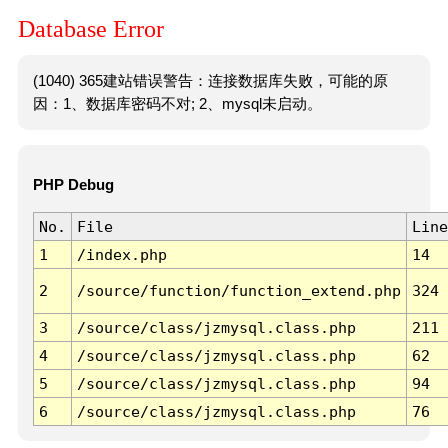
Database Error
(1040) 365建站错误警告：连接数据库失败，可能的原
因：1、数据库密码不对; 2、mysql未启动。
PHP Debug
No.
File
Line
1
/index.php
14
2
/source/function/function_extend.php
324
3
/source/class/jzmysql.class.php
211
4
/source/class/jzmysql.class.php
62
5
/source/class/jzmysql.class.php
94
6
/source/class/jzmysql.class.php
76