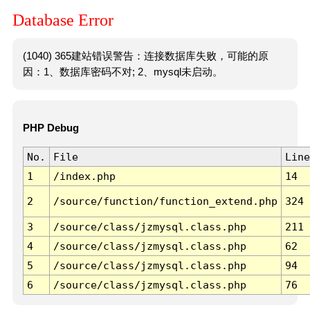
Database Error
(1040) 365建站错误警告：连接数据库失败，可能的原
因：1、数据库密码不对; 2、mysql未启动。
PHP Debug
No.
File
Line
1
/index.php
14
2
/source/function/function_extend.php
324
3
/source/class/jzmysql.class.php
211
4
/source/class/jzmysql.class.php
62
5
/source/class/jzmysql.class.php
94
6
/source/class/jzmysql.class.php
76