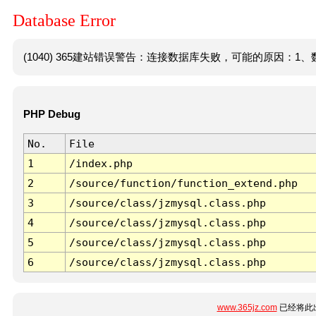
Database Error
(1040) 365建站错误警告：连接数据库失败，可能的原因：1、数
PHP Debug
No.
File
1
/index.php
2
/source/function/function_extend.php
3
/source/class/jzmysql.class.php
4
/source/class/jzmysql.class.php
5
/source/class/jzmysql.class.php
6
/source/class/jzmysql.class.php
www.365jz.com
已经将此